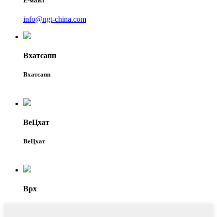
Е-маил
info@ngt-china.com
Вхатсапп
Вхатсапп
ВеЦхат
ВеЦхат
Врх