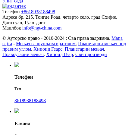
Упит сада
Телефон
+8618938188498
Адреса
бр. 215, Тонгде Роад, четврто село, град Схијие,
Донггуан, Гуангдонг
Маилбок
info@ngt-china.com
© Ауторско право - 2010-2024 : Сва права задржана.
Мапа
сајта
-
Мењач са шупљим вратилом
,
Планетарни мењач под
правим углом
,
Хипоид Геарс
,
Планетарни мењач
,
Правоугаони мењач
,
Хипоид Геар
,
Сви производи
Телефон
Тел
8618938188498
Е-маил