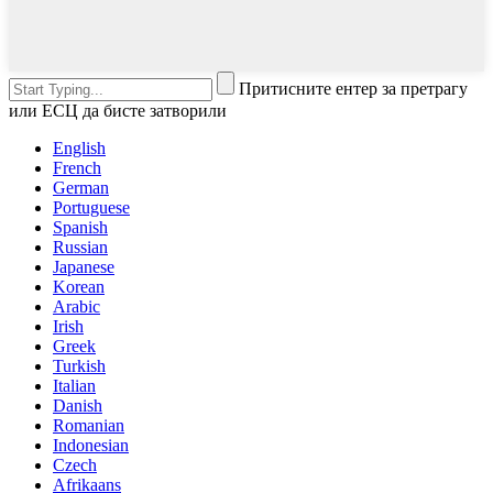
Притисните ентер за претрагу
или ЕСЦ да бисте затворили
English
French
German
Portuguese
Spanish
Russian
Japanese
Korean
Arabic
Irish
Greek
Turkish
Italian
Danish
Romanian
Indonesian
Czech
Afrikaans