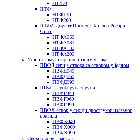
НТ450
НТФ
НТФ130
НТФ200
НТФА Дирецт Цоннецт Холлов Ротари
Стаге
НТФА060
НТФА085
НТФА130
НТФА200
Угаони комутатор под правим углом
ПВФД серија отвора са отвором-у-једном
ПВФД040
ПВФД060
ПВФД090
ПВФГ серија рупа у рупи
ПВФГ040
ПВФГ060
ПВФГ090
ПВФХ отвор у серији двоструког излазног
вратила
ПВФХ040
ПВФХ060
ПВФХ090
Серво погон + мотор