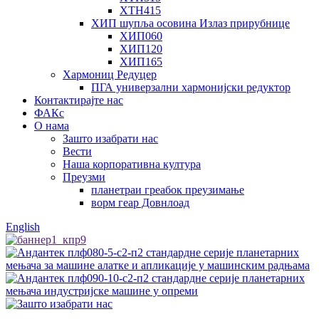
ХТН415
ХИП шупља осовина Излаз прирубнице
ХИП060
ХИП120
ХИП165
Хармониц Редуцер
ПГА универзални хармонијски редуктор
Контактирајте нас
ФАКс
О нама
Зашто изабрати нас
Вести
Наша корпоративна култура
Преузми
планетраи греабок преузимање
ворм геар Довнлоад
English