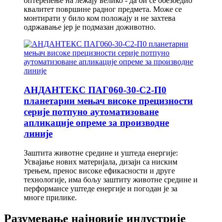
оптерећење на лежају велико - да би се обезбедио
квалитет површине радног предмета. Може се
монтирати у било ком положају и не захтева
одржавање јер је подмазан доживотно.
АНДАНТЕКС ПАГ060-30-С2-П0
планетарни мењач високе прецизности
серије потпуно аутоматизоване
апликације опреме за производне
линије
Заштита животне средине и уштеда енергије:
Усвајање нових материјала, дизајн са ниским
трењем, пренос високе ефикасности и друге
технологије, има бољу заштиту животне средине и
перформансе уштеде енергије и погодан је за
многе прилике.
Разумевање најновије индустрије