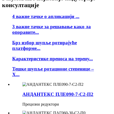
консултације
4 важне тачке о апликацији ...
3 важне тачке за решавање како да
опоравите...
Брз избор шупље ротирајуће
платформе...
Карактеристике преноса на терену...
Тешке шупље ротационе степенице –
Х...
АНДАНТЕКС ПЛЕ090-7-С2-П2
Прецизни редуктори