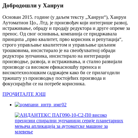
Добродошли у Ханруи
Основан 2015. године (у даљем тексту „Ханруи“), Ханруи
Аутоматион Цо., Лтд. је произвођач који интегрише развој,
истраживање, обраду и продају редуктора и друге опреме за
пренос. Од свог оснивања, компанија се придржавала
принципа „прво квалитет, прво корисник и репутација“,
строго управљање квалитетом и управљање циљним
трошковима, инсистирало је на свеобухватној обради
редуктора зупчаника, инсистирало на интеграцији
производње, развоја, и истраживања, и стално развијали
производе са високом ефикасношћу преноса и
високотехнолошким садржајем како би се прилагодили
тржишту уз производњу постојећих производа и
фокусирајући се на потребе корисника.
ПРОЧИТАЈТЕ ЈОШ