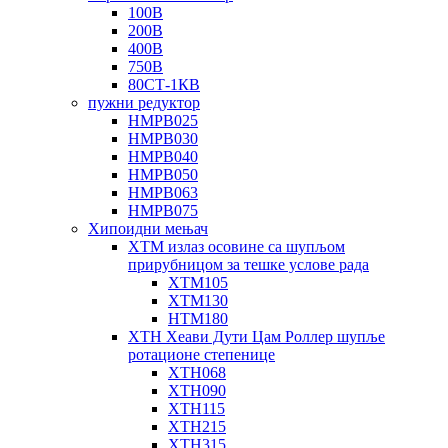
100В
200В
400В
750В
80СТ-1КВ
пужни редуктор
НМРВ025
НМРВ030
НМРВ040
НМРВ050
НМРВ063
НМРВ075
Хипоидни мењач
ХТМ излаз осовине са шупљом
прирубницом за тешке услове рада
ХТМ105
ХТМ130
НТМ180
ХТН Хеави Дути Цам Роллер шупље
ротационе степенице
ХТН068
ХТН090
ХТН115
ХТН215
ХТН315