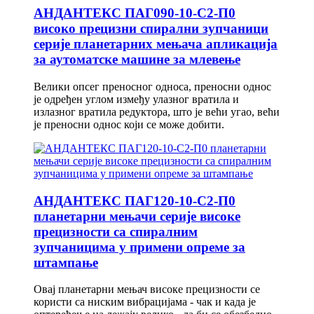
АНДАНТЕКС ПАГ090-10-С2-П0
високо прецизни спирални зупчаници
серије планетарних мењача апликација
за аутоматске машине за млевење
Велики опсег преносног односа, преносни однос
је одређен углом између улазног вратила и
излазног вратила редуктора, што је већи угао, већи
је преносни однос који се може добити.
АНДАНТЕКС ПАГ120-10-С2-П0
планетарни мењачи серије високе
прецизности са спиралним
зупчаницима у примени опреме за
штампање
Овај планетарни мењач високе прецизности се
користи са ниским вибрацијама - чак и када је