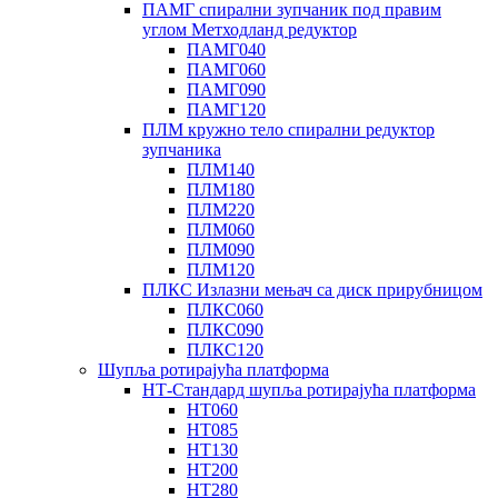
ПАМГ спирални зупчаник под правим
углом Метходланд редуктор
ПАМГ040
ПАМГ060
ПАМГ090
ПАМГ120
ПЛМ кружно тело спирални редуктор
зупчаника
ПЛМ140
ПЛМ180
ПЛМ220
ПЛМ060
ПЛМ090
ПЛМ120
ПЛКС Излазни мењач са диск прирубницом
ПЛКС060
ПЛКС090
ПЛКС120
Шупља ротирајућа платформа
НТ-Стандард шупља ротирајућа платформа
НТ060
НТ085
НТ130
НТ200
НТ280