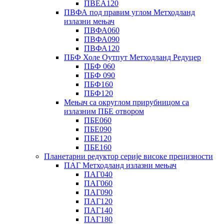
ПВЕА120
ПВФА под правим углом Метходланд
излазни мењач
ПВФА060
ПВФА090
ПВФА120
ПБФ Холе Оутпут Метходланд Редуцер
ПБФ 060
ПБФ 090
ПБФ160
ПБФ120
Мењач са округлом прирубницом са
излазним ПБЕ отвором
ПБЕ060
ПБЕ090
ПБЕ120
ПБЕ160
Планетарни редуктор серије високе прецизности
ПАГ Метходланд излазни мењач
ПАГ040
ПАГ060
ПАГ090
ПАГ120
ПАГ140
ПАГ180