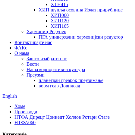
ХТН415
ХИП шупља осовина Излаз прирубнице
ХИП060
ХИП120
ХИП165
Хармониц Редуцер
ПГА универзални хармонијски редуктор
Контактирајте нас
ФАКс
О нама
Зашто изабрати нас
Вести
Наша корпоративна култура
Преузми
планетраи греабок преузимање
ворм геар Довнлоад
English
Хоме
Производи
НТФА Дирецт Цоннецт Холлов Ротари Стаге
НТФА060
Категорије