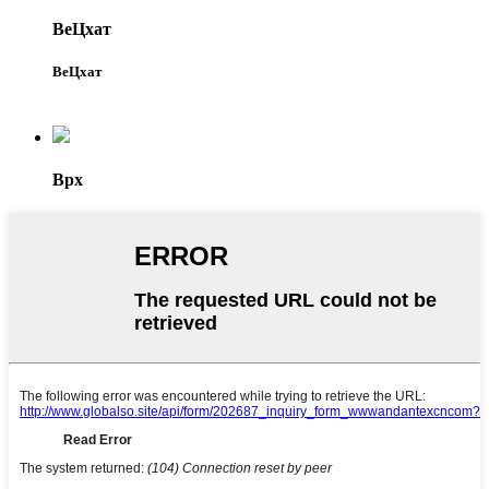
ВеЦхат
ВеЦхат
Врх