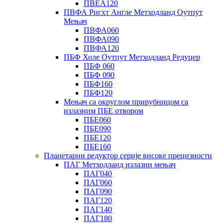
ПВЕА120
ПВФА Ригхт Англе Метходланд Оутпут
Мењач
ПВФА060
ПВФА090
ПВФА120
ПБФ Холе Оутпут Метходланд Редуцер
ПБФ 060
ПБФ 090
ПБФ160
ПБФ120
Мењач са округлом прирубницом са
излазним ПБЕ отвором
ПБЕ060
ПБЕ090
ПБЕ120
ПБЕ160
Планетарни редуктор серије високе прецизности
ПАГ Метходланд излазни мењач
ПАГ040
ПАГ060
ПАГ090
ПАГ120
ПАГ140
ПАГ180