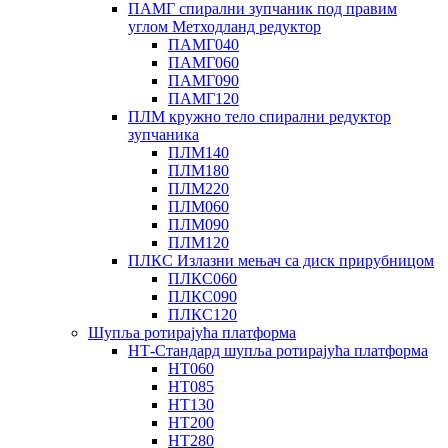
ПАМГ спирални зупчаник под правим
углом Метходланд редуктор
ПАМГ040
ПАМГ060
ПАМГ090
ПАМГ120
ПЛМ кружно тело спирални редуктор
зупчаника
ПЛМ140
ПЛМ180
ПЛМ220
ПЛМ060
ПЛМ090
ПЛМ120
ПЛКС Излазни мењач са диск прирубницом
ПЛКС060
ПЛКС090
ПЛКС120
Шупља ротирајућа платформа
НТ-Стандард шупља ротирајућа платформа
НТ060
НТ085
НТ130
НТ200
НТ280