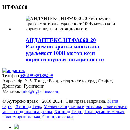
НТФА060
АНДАНТЕКС НТФА060-20
Екстремно кратка монтажна
удаљеност 100В мотор који
користи шупљи ротациони сто
Телефон
+8618938188498
Адреса
бр. 215, Тонгде Роад, четврто село, град Схијие,
Донггуан, Гуангдонг
Маилбок
info@ngt-china.com
© Ауторско право - 2010-2024 : Сва права задржана.
Мапа
сајта
-
Хипоид Геар
,
Мењач са шупљим вратилом
,
Планетарни
мењач под правим углом
,
Хипоид Геарс
,
Правоугаони мењач
,
Планетарни мењач
,
Сви производи