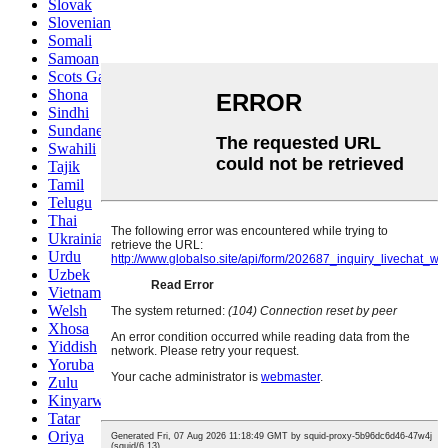
Slovak
Slovenian
Somali
Samoan
Scots Gaelic
Shona
Sindhi
Sundanese
Swahili
Tajik
Tamil
Telugu
Thai
Ukrainian
Urdu
Uzbek
Vietnamese
Welsh
Xhosa
Yiddish
Yoruba
Zulu
Kinyarwanda
Tatar
Oriya