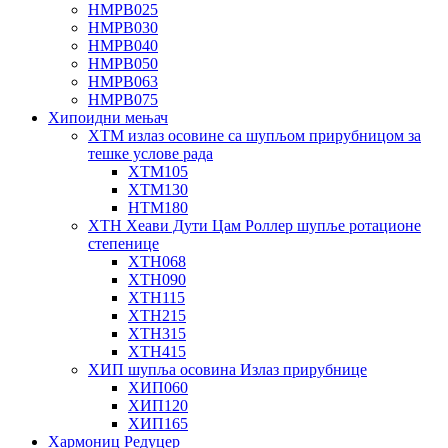
НМРВ025
НМРВ030
НМРВ040
НМРВ050
НМРВ063
НМРВ075
Хипоидни мењач
ХТМ излаз осовине са шупљом прирубницом за
тешке услове рада
ХТМ105
ХТМ130
НТМ180
ХТН Хеави Дути Цам Роллер шупље ротационе
степенице
ХТН068
ХТН090
ХТН115
ХТН215
ХТН315
ХТН415
ХИП шупља осовина Излаз прирубнице
ХИП060
ХИП120
ХИП165
Хармониц Редуцер