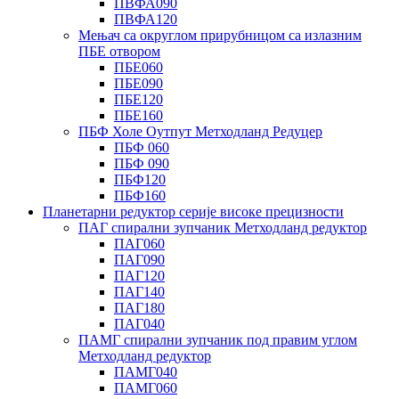
ПВФА090
ПВФА120
Мењач са округлом прирубницом са излазним
ПБЕ отвором
ПБЕ060
ПБЕ090
ПБЕ120
ПБЕ160
ПБФ Холе Оутпут Метходланд Редуцер
ПБФ 060
ПБФ 090
ПБФ120
ПБФ160
Планетарни редуктор серије високе прецизности
ПАГ спирални зупчаник Метходланд редуктор
ПАГ060
ПАГ090
ПАГ120
ПАГ140
ПАГ180
ПАГ040
ПАМГ спирални зупчаник под правим углом
Метходланд редуктор
ПАМГ040
ПАМГ060