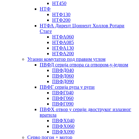
НТ450
НТФ
НТФ130
НТФ200
НТФА Дирецт Цоннецт Холлов Ротари
Стаге
НТФА060
НТФА085
НТФА130
НТФА200
Угаони комутатор под правим углом
ПВФД серија отвора са отвором-у-једном
ПВФД040
ПВФД060
ПВФД090
ПВФГ серија рупа у рупи
ПВФГ040
ПВФГ060
ПВФГ090
ПВФХ отвор у серији двоструког излазног
вратила
ПВФХ040
ПВФХ060
ПВФХ090
Серво погон + мотор