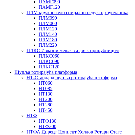
ПАМГ090
ПАМГ120
ПЛМ кружно тело спирални редуктор зупчаника
ПЛМ090
ПЛМ060
ПЛМ120
ПЛМ140
ПЛМ180
ПЛМ220
ПЛКС Излазни мењач са диск прирубницом
ПЛКС060
ПЛКС090
ПЛКС120
Шупља ротирајућа платформа
НТ-Стандард шупља ротирајућа платформа
НТ060
НТ085
НТ130
НТ200
НТ280
НТ450
НТФ
НТФ130
НТФ200
НТФА Дирецт Цоннецт Холлов Ротари Стаге