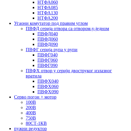
НТФА060
НТФА085
НТФА130
НТФА200
Угаони комутатор под правим углом
ПВФД серија отвора са отвором-у-једном
ПВФД040
ПВФД060
ПВФД090
ПВФГ серија рупа у рупи
ПВФГ040
ПВФГ060
ПВФГ090
ПВФХ отвор у серији двоструког излазног
вратила
ПВФХ040
ПВФХ060
ПВФХ090
Серво погон + мотор
100В
200В
400В
750В
80СТ-1КВ
пужни редуктор