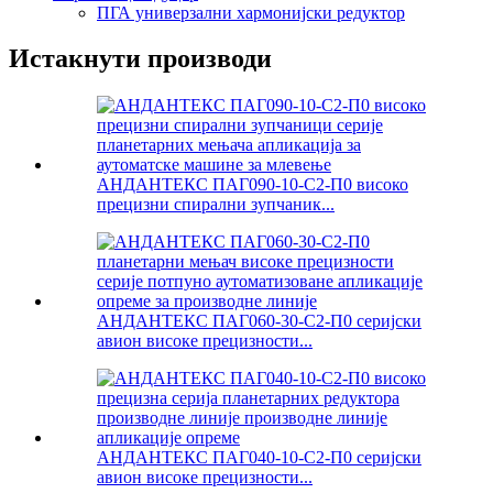
ПГА универзални хармонијски редуктор
Истакнути производи
АНДАНТЕКС ПАГ090-10-С2-П0 високо
прецизни спирални зупчаник...
АНДАНТЕКС ПАГ060-30-С2-П0 серијски
авион високе прецизности...
АНДАНТЕКС ПАГ040-10-С2-П0 серијски
авион високе прецизности...