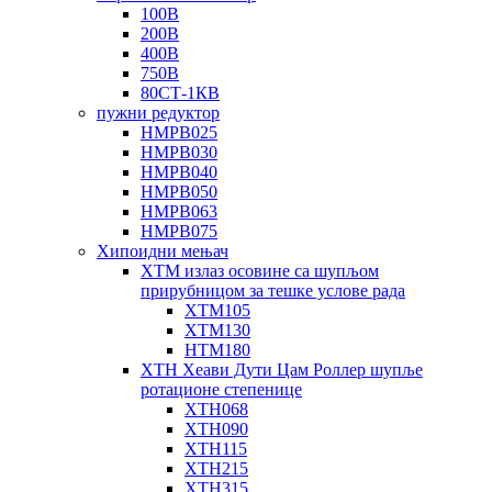
100В
200В
400В
750В
80СТ-1КВ
пужни редуктор
НМРВ025
НМРВ030
НМРВ040
НМРВ050
НМРВ063
НМРВ075
Хипоидни мењач
ХТМ излаз осовине са шупљом
прирубницом за тешке услове рада
ХТМ105
ХТМ130
НТМ180
ХТН Хеави Дути Цам Роллер шупље
ротационе степенице
ХТН068
ХТН090
ХТН115
ХТН215
ХТН315