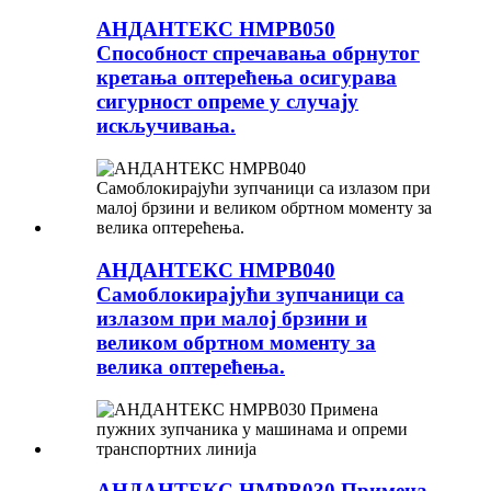
АНДАНТЕКС НМРВ050
Способност спречавања обрнутог
кретања оптерећења осигурава
сигурност опреме у случају
искључивања.
АНДАНТЕКС НМРВ040
Самоблокирајући зупчаници са
излазом при малој брзини и
великом обртном моменту за
велика оптерећења.
АНДАНТЕКС НМРВ030 Примена