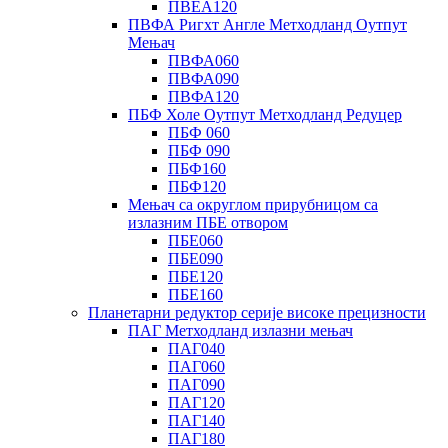
ПВЕА120
ПВФА Ригхт Англе Метходланд Оутпут
Мењач
ПВФА060
ПВФА090
ПВФА120
ПБФ Холе Оутпут Метходланд Редуцер
ПБФ 060
ПБФ 090
ПБФ160
ПБФ120
Мењач са округлом прирубницом са
излазним ПБЕ отвором
ПБЕ060
ПБЕ090
ПБЕ120
ПБЕ160
Планетарни редуктор серије високе прецизности
ПАГ Метходланд излазни мењач
ПАГ040
ПАГ060
ПАГ090
ПАГ120
ПАГ140
ПАГ180