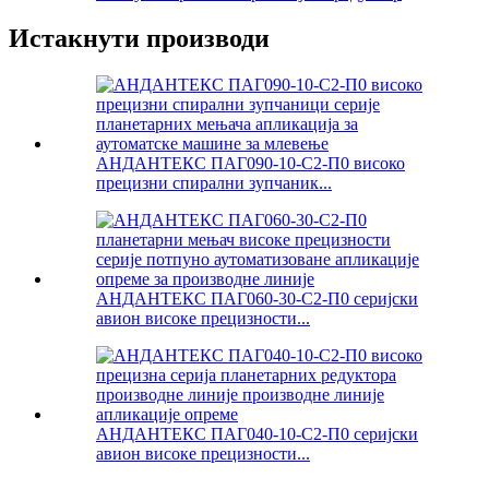
Истакнути производи
АНДАНТЕКС ПАГ090-10-С2-П0 високо
прецизни спирални зупчаник...
АНДАНТЕКС ПАГ060-30-С2-П0 серијски
авион високе прецизности...
АНДАНТЕКС ПАГ040-10-С2-П0 серијски
авион високе прецизности...