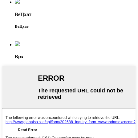
ВеЦхат
ВеЦхат
Врх