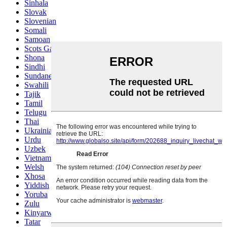
Sinhala
Slovak
Slovenian
Somali
Samoan
Scots Gaelic
Shona
Sindhi
Sundanese
Swahili
Tajik
Tamil
Telugu
Thai
Ukrainian
Urdu
Uzbek
Vietnamese
Welsh
Xhosa
Yiddish
Yoruba
Zulu
Kinyarwanda
Tatar