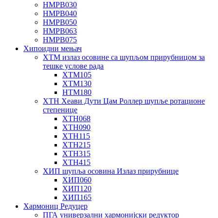
НМРВ030
НМРВ040
НМРВ050
НМРВ063
НМРВ075
Хипоидни мењач
ХТМ излаз осовине са шупљом прирубницом за
тешке услове рада
ХТМ105
ХТМ130
НТМ180
ХТН Хеави Дути Цам Роллер шупље ротационе
степенице
ХТН068
ХТН090
ХТН115
ХТН215
ХТН315
ХТН415
ХИП шупља осовина Излаз прирубнице
ХИП060
ХИП120
ХИП165
Хармониц Редуцер
ПГА универзални хармонијски редуктор