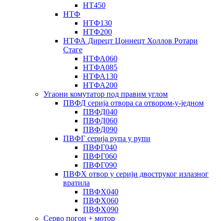
НТ450
НТФ
НТФ130
НТФ200
НТФА Дирецт Цоннецт Холлов Ротари
Стаге
НТФА060
НТФА085
НТФА130
НТФА200
Угаони комутатор под правим углом
ПВФД серија отвора са отвором-у-једном
ПВФД040
ПВФД060
ПВФД090
ПВФГ серија рупа у рупи
ПВФГ040
ПВФГ060
ПВФГ090
ПВФХ отвор у серији двоструког излазног
вратила
ПВФХ040
ПВФХ060
ПВФХ090
Серво погон + мотор