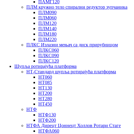
ПАМГ120
ПЛМ кружно тело спирални редуктор зупчаника
ПЛМ090
ПЛМ060
ПЛМ120
ПЛМ140
ПЛМ180
ПЛМ220
ПЛКС Излазни мењач са диск прирубницом
ПЛКС060
ПЛКС090
ПЛКС120
Шупља ротирајућа платформа
НТ-Стандард шупља ротирајућа платформа
НТ060
НТ085
НТ130
НТ200
НТ280
НТ450
НТФ
НТФ130
НТФ200
НТФА Дирецт Цоннецт Холлов Ротари Стаге
НТФА060