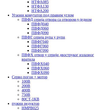
НТФА085
НТФА130
НТФА200
Угаони комутатор под правим углом
ПВФД серија отвора са отвором-у-једном
ПВФД040
ПВФД060
ПВФД090
ПВФГ серија рупа у рупи
ПВФГ040
ПВФГ060
ПВФГ090
ПВФХ отвор у серији двоструког излазног
вратила
ПВФХ040
ПВФХ060
ПВФХ090
Серво погон + мотор
100В
200В
400В
750В
80СТ-1КВ
пужни редуктор
НМРВ025