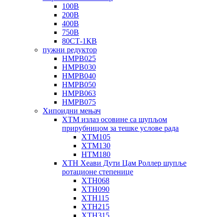
100В
200В
400В
750В
80СТ-1КВ
пужни редуктор
НМРВ025
НМРВ030
НМРВ040
НМРВ050
НМРВ063
НМРВ075
Хипоидни мењач
ХТМ излаз осовине са шупљом
прирубницом за тешке услове рада
ХТМ105
ХТМ130
НТМ180
ХТН Хеави Дути Цам Роллер шупље
ротационе степенице
ХТН068
ХТН090
ХТН115
ХТН215
ХТН315