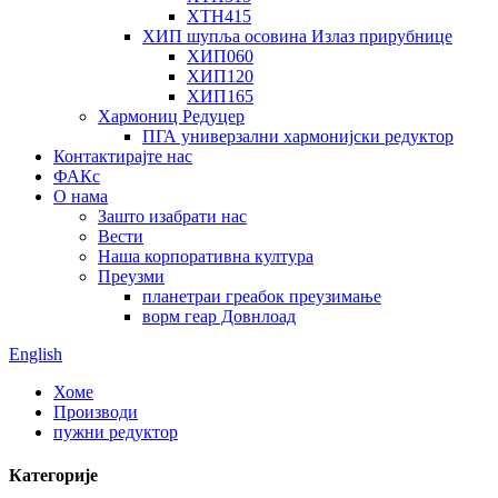
ХТН415
ХИП шупља осовина Излаз прирубнице
ХИП060
ХИП120
ХИП165
Хармониц Редуцер
ПГА универзални хармонијски редуктор
Контактирајте нас
ФАКс
О нама
Зашто изабрати нас
Вести
Наша корпоративна култура
Преузми
планетраи греабок преузимање
ворм геар Довнлоад
English
Хоме
Производи
пужни редуктор
Категорије