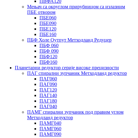
ПВФА120
Мењач са округлом прирубницом са излазним
ПБЕ отвором
ПБЕ060
ПБЕ090
ПБЕ120
ПБЕ160
ПБФ Холе Оутпут Метходланд Редуцер
ПБФ 060
ПБФ 090
ПБФ120
ПБФ160
Планетарни редуктор серије високе прецизности
ПАГ спирални зупчаник Метходланд редуктор
ПАГ060
ПАГ090
ПАГ120
ПАГ140
ПАГ180
ПАГ040
ПАМГ спирални зупчаник под правим углом
Метходланд редуктор
ПАМГ040
ПАМГ060
ПАМГ090