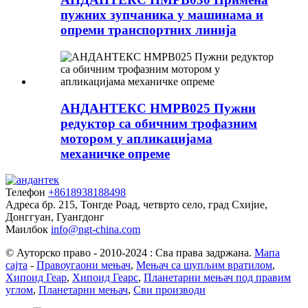
пужних зупчаника у машинама и
опреми транспортних линија
АНДАНТЕКС НМРВ025 Пужни
редуктор са обичним трофазним
мотором у апликацијама
механичке опреме
Телефон
+8618938188498
Адреса
бр. 215, Тонгде Роад, четврто село, град Схијие,
Донггуан, Гуангдонг
Маилбок
info@ngt-china.com
© Ауторско право - 2010-2024 : Сва права задржана.
Мапа
сајта
-
Правоугаони мењач
,
Мењач са шупљим вратилом
,
Хипоид Геар
,
Хипоид Геарс
,
Планетарни мењач под правим
углом
,
Планетарни мењач
,
Сви производи