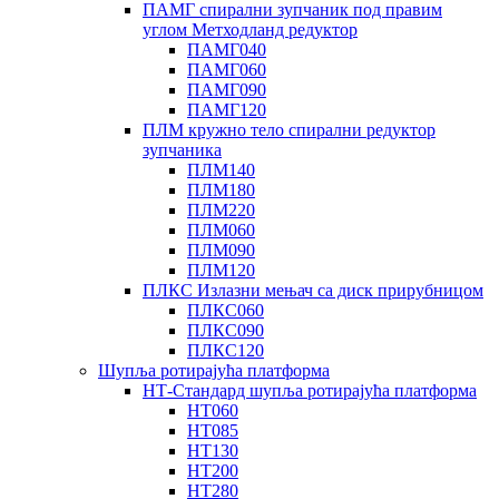
ПАМГ спирални зупчаник под правим
углом Метходланд редуктор
ПАМГ040
ПАМГ060
ПАМГ090
ПАМГ120
ПЛМ кружно тело спирални редуктор
зупчаника
ПЛМ140
ПЛМ180
ПЛМ220
ПЛМ060
ПЛМ090
ПЛМ120
ПЛКС Излазни мењач са диск прирубницом
ПЛКС060
ПЛКС090
ПЛКС120
Шупља ротирајућа платформа
НТ-Стандард шупља ротирајућа платформа
НТ060
НТ085
НТ130
НТ200
НТ280